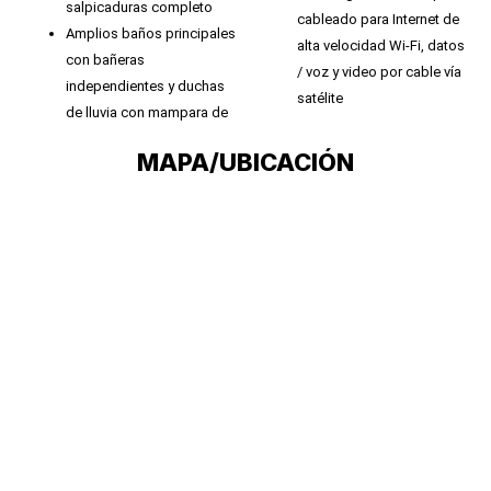
salpicaduras completo
cableado para Internet de
Amplios baños principales
alta velocidad Wi-Fi, datos
con bañeras
/ voz y video por cable vía
independientes y duchas
satélite
de lluvia con mampara de
MAPA/UBICACIÓN