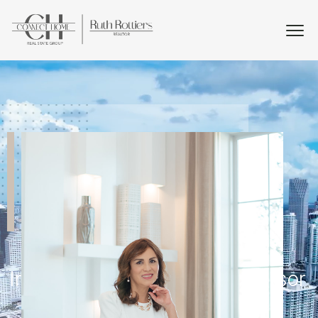
R
u
t
h
R
o
t
t
i
e
r
s
I
n
t
e
r
n
a
t
i
o
n
a
l
R
e
a
l
E
s
t
a
t
e
A
d
v
i
s
o
r