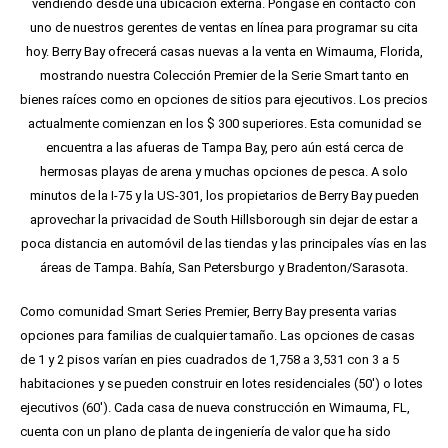
vendiendo desde una ubicación externa. Póngase en contacto con
uno de nuestros gerentes de ventas en línea para programar su cita
hoy. Berry Bay ofrecerá casas nuevas a la venta en Wimauma, Florida,
mostrando nuestra Colección Premier de la Serie Smart tanto en
bienes raíces como en opciones de sitios para ejecutivos. Los precios
actualmente comienzan en los $ 300 superiores. Esta comunidad se
encuentra a las afueras de Tampa Bay, pero aún está cerca de
hermosas playas de arena y muchas opciones de pesca. A solo
minutos de la I-75 y la US-301, los propietarios de Berry Bay pueden
aprovechar la privacidad de South Hillsborough sin dejar de estar a
poca distancia en automóvil de las tiendas y las principales vías en las
áreas de Tampa. Bahía, San Petersburgo y Bradenton/Sarasota.
Como comunidad Smart Series Premier, Berry Bay presenta varias
opciones para familias de cualquier tamaño. Las opciones de casas
de 1 y 2 pisos varían en pies cuadrados de 1,758 a 3,531 con 3 a 5
habitaciones y se pueden construir en lotes residenciales (50′) o lotes
ejecutivos (60′). Cada casa de nueva construcción en Wimauma, FL,
cuenta con un plano de planta de ingeniería de valor que ha sido