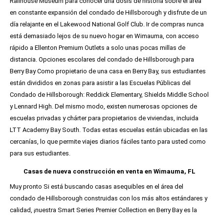
Railhouse Museum para conocer una dosis de historia sobre el área
en constante expansión del condado de Hillsborough y disfrute de un
día relajante en el Lakewood National Golf Club. Ir de compras nunca
está demasiado lejos de su nuevo hogar en Wimauma, con acceso
rápido a Ellenton Premium Outlets a solo unas pocas millas de
distancia. Opciones escolares del condado de Hillsborough para
Berry Bay Como propietario de una casa en Berry Bay, sus estudiantes
están divididos en zonas para asistir a las Escuelas Públicas del
Condado de Hillsborough: Reddick Elementary, Shields Middle School
y Lennard High. Del mismo modo, existen numerosas opciones de
escuelas privadas y chárter para propietarios de viviendas, incluida
LTT Academy Bay South. Todas estas escuelas están ubicadas en las
cercanías, lo que permite viajes diarios fáciles tanto para usted como
para sus estudiantes.
Casas de nueva construcción en venta en Wimauma, FL
Muy pronto Si está buscando casas asequibles en el área del
condado de Hillsborough construidas con los más altos estándares y
calidad, ¡nuestra Smart Series Premier Collection en Berry Bay es la